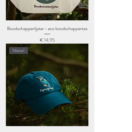
Boodschappenlijster - eco boodschappentas
Prijs
€ 14,95
Nieuw!