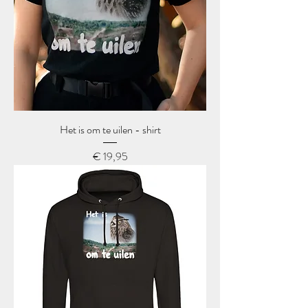
Het is om te uilen - shirt
Prijs
€ 19,95