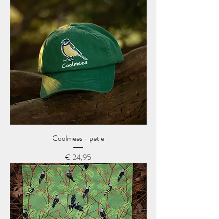
Coolmees - petje
Prijs
€ 24,95