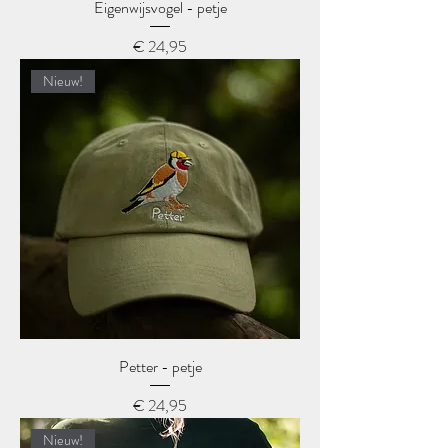
Eigenwijsvogel - petje
Prijs
€ 24,95
Nieuw!
Petter - petje
Prijs
€ 24,95
Nieuw!