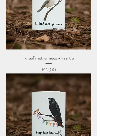
Ik leef met je mees - kaartje
Prijs
€ 2,00