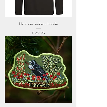
Het is om te uilen - hoodie
Prijs
€ 49,95