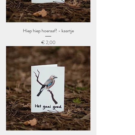
Hiep hiep hoeraaf! - kaartje
Prijs
€ 2,00