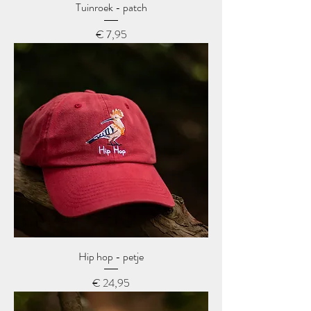
Tuinroek - patch
Prijs
€ 7,95
Hip hop - petje
Prijs
€ 24,95