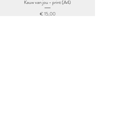
Kauw van jou - print (A4)
Prijs
€ 15,00
Het leven is verroekelijk - print (A4)
Prijs
€ 15,00