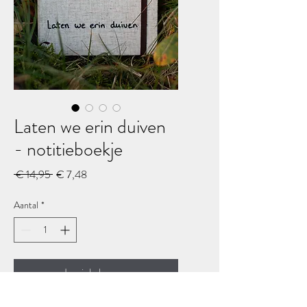
Laten we erin duiven
- notitieboekje
Normale
Verkoopprijs
 € 14,95 
€ 7,48
prijs
Aantal
*
In winkelwagen