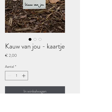
Kauw van jou - kaartje
Prijs
€ 2,00
Aantal
*
In winkelwagen
Kauwtjes zijn monogaam en
blijven het liefst hun hele leven bij